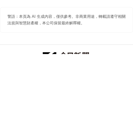
警語：本頁為 AI 生成內容，僅供參考。非商業用途，轉載請遵守相關
法規與智慧財產權，本公司保留最終解釋權。
防詐聲明
著作權聲明
免責聲明
關於我們
隱私權聲明
合作提案
追蹤 NOWNEWS 今日新聞