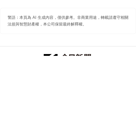
警語：本頁為 AI 生成內容，僅供參考。非商業用途，轉載請遵守相關
法規與智慧財產權，本公司保留最終解釋權。
防詐聲明
著作權聲明
免責聲明
關於我們
隱私權聲明
合作提案
追蹤 NOWNEWS 今日新聞