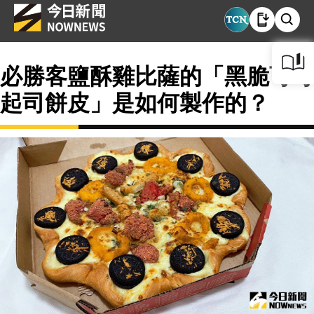
必勝客鹽酥雞比薩的「黑脆可可
起司餅皮」是如何製作的？