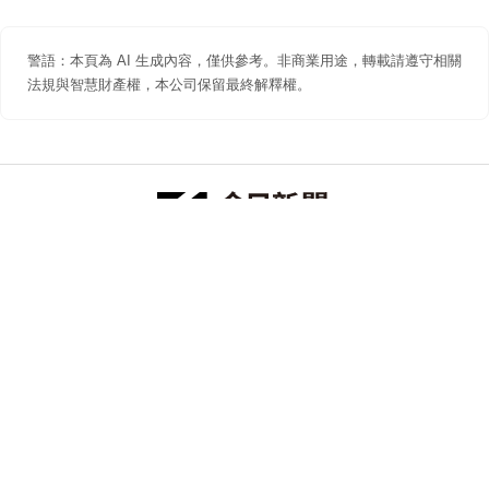
警語：本頁為 AI 生成內容，僅供參考。非商業用途，轉載請遵守相關
法規與智慧財產權，本公司保留最終解釋權。
防詐聲明
著作權聲明
免責聲明
關於我們
隱私權聲明
合作提案
追蹤 NOWNEWS 今日新聞