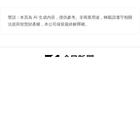
警語：本頁為 AI 生成內容，僅供參考。非商業用途，轉載請遵守相關
法規與智慧財產權，本公司保留最終解釋權。
防詐聲明
著作權聲明
免責聲明
關於我們
隱私權聲明
合作提案
追蹤 NOWNEWS 今日新聞