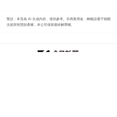
警語：本頁為 AI 生成內容，僅供參考。非商業用途，轉載請遵守相關
法規與智慧財產權，本公司保留最終解釋權。
防詐聲明
著作權聲明
免責聲明
關於我們
隱私權聲明
合作提案
追蹤 NOWNEWS 今日新聞