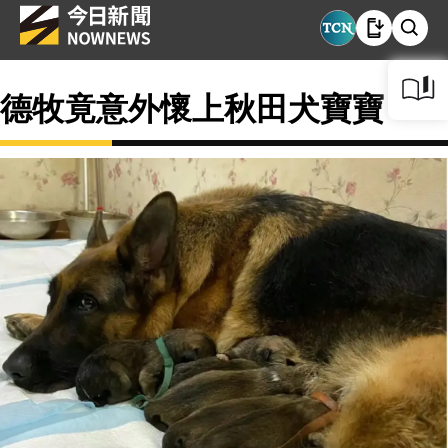
德牧竟意外懷上秋田犬寶寶？