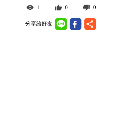
1
0
0
分享給好友