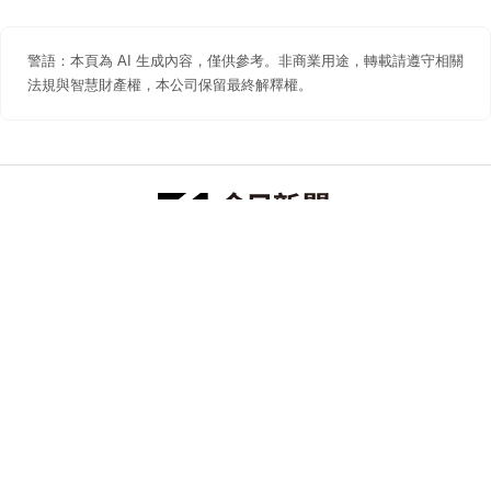
警語：本頁為 AI 生成內容，僅供參考。非商業用途，轉載請遵守相關
法規與智慧財產權，本公司保留最終解釋權。
防詐聲明
著作權聲明
免責聲明
關於我們
隱私權聲明
合作提案
追蹤 NOWNEWS 今日新聞