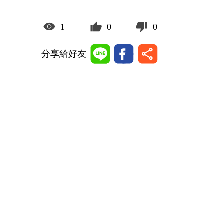
1
0
0
分享給好友