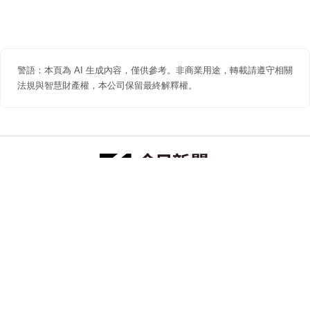
警語：本頁為 AI 生成內容，僅供參考。非商業用途，轉載請遵守相關
法規與智慧財產權，本公司保留最終解釋權。
防詐聲明
著作權聲明
免責聲明
關於我們
隱私權聲明
合作提案
追蹤 NOWNEWS 今日新聞