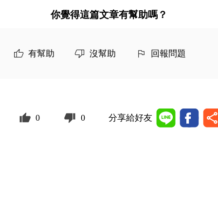
你覺得這篇文章有幫助嗎？
有幫助
沒幫助
回報問題
0
0
分享給好友