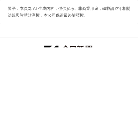
警語：本頁為 AI 生成內容，僅供參考。非商業用途，轉載請遵守相關
法規與智慧財產權，本公司保留最終解釋權。
防詐聲明
著作權聲明
免責聲明
關於我們
隱私權聲明
合作提案
追蹤 NOWNEWS 今日新聞
© 今日傳媒(股)公司版權所有，非經授權，不許轉載本網站內容 ©