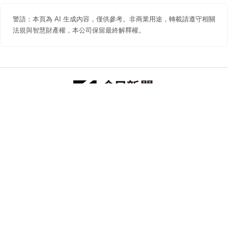
警語：本頁為 AI 生成內容，僅供參考。非商業用途，轉載請遵守相關
法規與智慧財產權，本公司保留最終解釋權。
防詐聲明
著作權聲明
免責聲明
關於我們
隱私權聲明
合作提案
追蹤 NOWNEWS 今日新聞