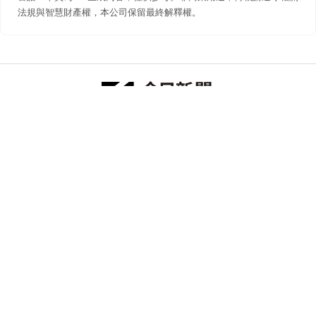
法規與智慧財產權，本公司保留最終解釋權。
防詐聲明
著作權聲明
免責聲明
關於我們
隱私權聲明
合作提案
追蹤 NOWNEWS 今日新聞
© 今日傳媒(股)公司版權所有，非經授權，不許轉載本網站內容 ©
2026 NOWNEWS.com. All Rights Reserved.