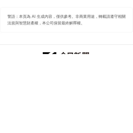
警語：本頁為 AI 生成內容，僅供參考。非商業用途，轉載請遵守相關
法規與智慧財產權，本公司保留最終解釋權。
防詐聲明
著作權聲明
免責聲明
關於我們
隱私權聲明
合作提案
追蹤 NOWNEWS 今日新聞