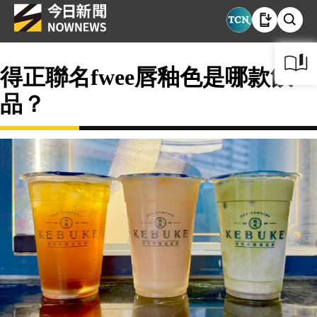
得正聯名fwee唇釉色是哪款飲
品？