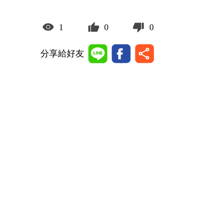
1
0
0
分享給好友