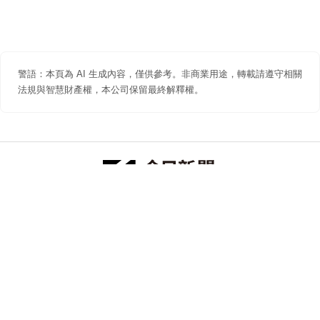
警語：本頁為 AI 生成內容，僅供參考。非商業用途，轉載請遵守相關
法規與智慧財產權，本公司保留最終解釋權。
防詐聲明
著作權聲明
免責聲明
關於我們
隱私權聲明
合作提案
追蹤 NOWNEWS 今日新聞