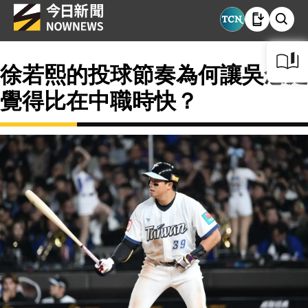
徐若熙的投球節奏為何讓吳念庭
覺得比在中職時快？