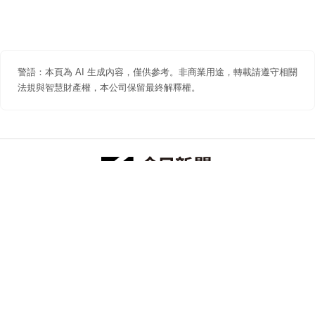
警語：本頁為 AI 生成內容，僅供參考。非商業用途，轉載請遵守相關
法規與智慧財產權，本公司保留最終解釋權。
防詐聲明
著作權聲明
免責聲明
關於我們
隱私權聲明
合作提案
追蹤 NOWNEWS 今日新聞