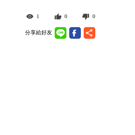
1
0
0
分享給好友