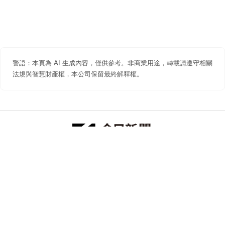
警語：本頁為 AI 生成內容，僅供參考。非商業用途，轉載請遵守相關
法規與智慧財產權，本公司保留最終解釋權。
防詐聲明
著作權聲明
免責聲明
關於我們
隱私權聲明
合作提案
追蹤 NOWNEWS 今日新聞