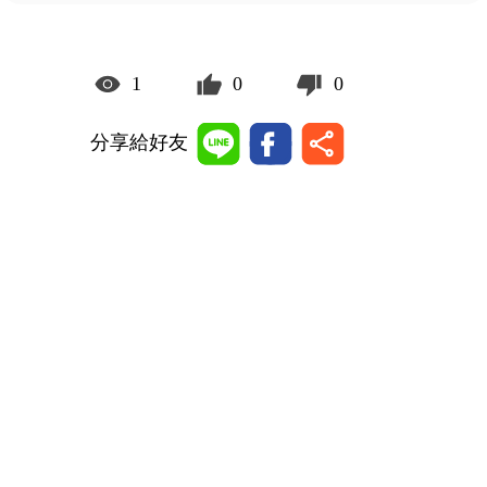
1
0
0
分享給好友