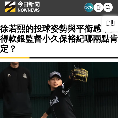
徐若熙的投球姿勢與平衡感，獲
得軟銀監督小久保裕紀哪兩點肯
定？