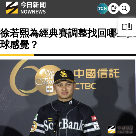
徐若熙為經典賽調整找回哪些投
球感覺？