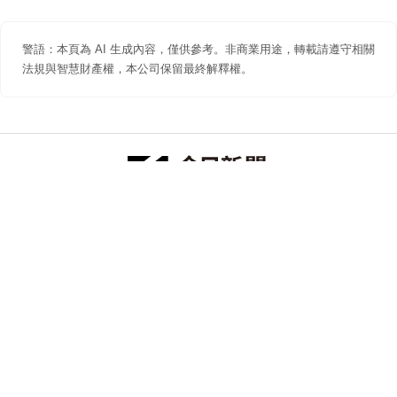
警語：本頁為 AI 生成內容，僅供參考。非商業用途，轉載請遵守相關
法規與智慧財產權，本公司保留最終解釋權。
防詐聲明
著作權聲明
免責聲明
關於我們
隱私權聲明
合作提案
追蹤 NOWNEWS 今日新聞