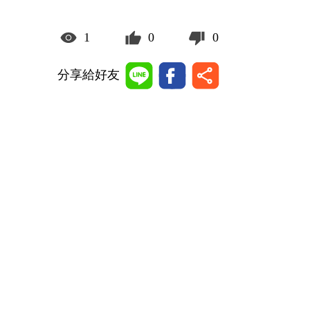
1
0
0
分享給好友