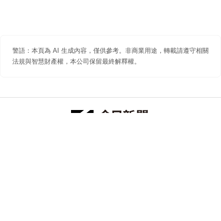
警語：本頁為 AI 生成內容，僅供參考。非商業用途，轉載請遵守相關
法規與智慧財產權，本公司保留最終解釋權。
防詐聲明
著作權聲明
免責聲明
關於我們
隱私權聲明
合作提案
追蹤 NOWNEWS 今日新聞