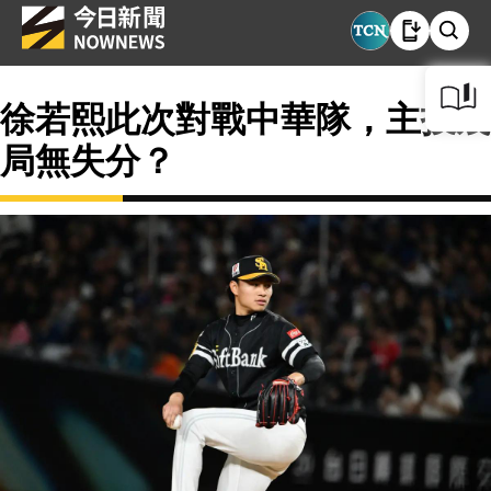
徐若熙此次對戰中華隊，主投幾
局無失分？