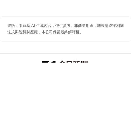
警語：本頁為 AI 生成內容，僅供參考。非商業用途，轉載請遵守相關
法規與智慧財產權，本公司保留最終解釋權。
防詐聲明
著作權聲明
免責聲明
關於我們
隱私權聲明
合作提案
追蹤 NOWNEWS 今日新聞