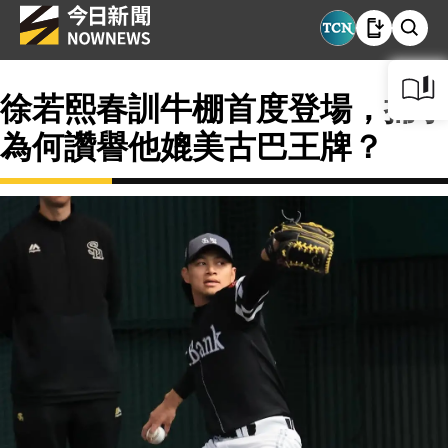
徐若熙春訓牛棚首度登場，捕手
為何讚譽他媲美古巴王牌？