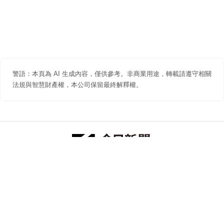
警語：本頁為 AI 生成內容，僅供參考。非商業用途，轉載請遵守相關
法規與智慧財產權，本公司保留最終解釋權。
防詐聲明
著作權聲明
免責聲明
關於我們
隱私權聲明
合作提案
追蹤 NOWNEWS 今日新聞