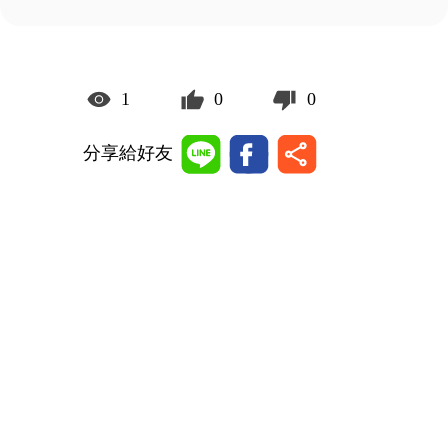
1
0
0
分享給好友