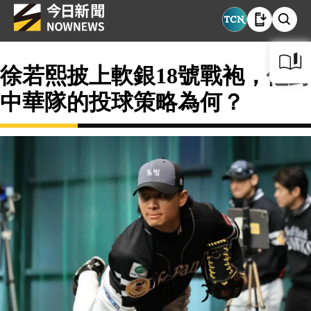
徐若熙披上軟銀18號戰袍，他對
中華隊的投球策略為何？