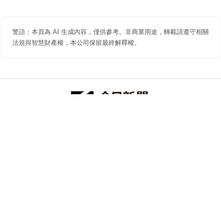
警語：本頁為 AI 生成內容，僅供參考。非商業用途，轉載請遵守相關
法規與智慧財產權，本公司保留最終解釋權。
防詐聲明
著作權聲明
免責聲明
關於我們
隱私權聲明
合作提案
追蹤 NOWNEWS 今日新聞