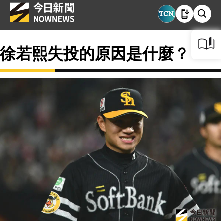
徐若熙失投的原因是什麼？