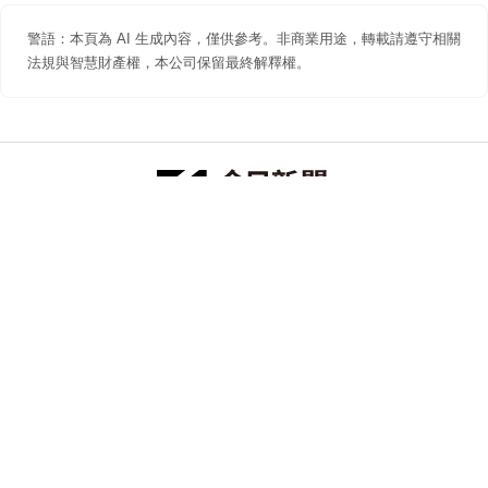
警語：本頁為 AI 生成內容，僅供參考。非商業用途，轉載請遵守相關
法規與智慧財產權，本公司保留最終解釋權。
防詐聲明
著作權聲明
免責聲明
關於我們
隱私權聲明
合作提案
追蹤 NOWNEWS 今日新聞