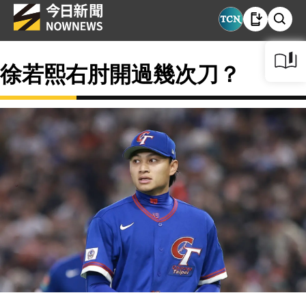
徐若熙右肘開過幾次刀？