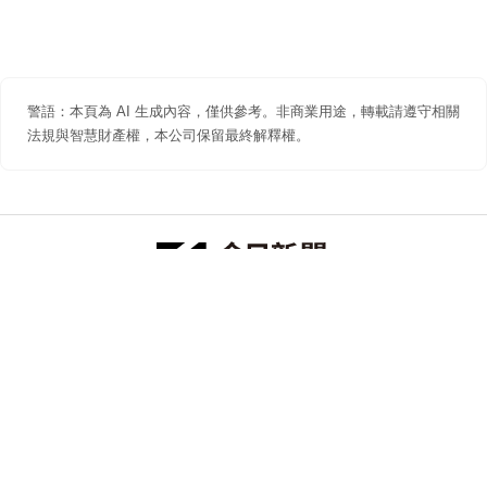
警語：本頁為 AI 生成內容，僅供參考。非商業用途，轉載請遵守相關
法規與智慧財產權，本公司保留最終解釋權。
防詐聲明
著作權聲明
免責聲明
關於我們
隱私權聲明
合作提案
追蹤 NOWNEWS 今日新聞