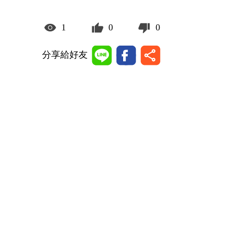
1
0
0
分享給好友