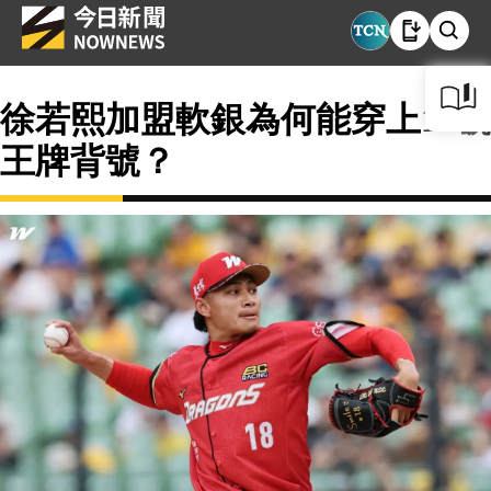
徐若熙加盟軟銀為何能穿上18號
王牌背號？