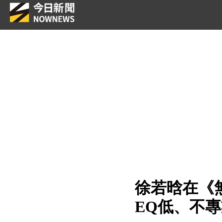
徐若晗在《
EQ低、不