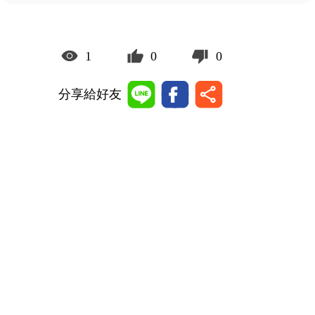
1
0
0
分享給好友