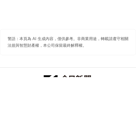
警語：本頁為 AI 生成內容，僅供參考。非商業用途，轉載請遵守相關
法規與智慧財產權，本公司保留最終解釋權。
防詐聲明
著作權聲明
免責聲明
關於我們
隱私權聲明
合作提案
追蹤 NOWNEWS 今日新聞