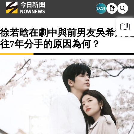
徐若晗在劇中與前男友吳希澤交
往7年分手的原因為何？