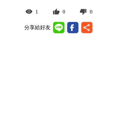
1
0
0
分享給好友