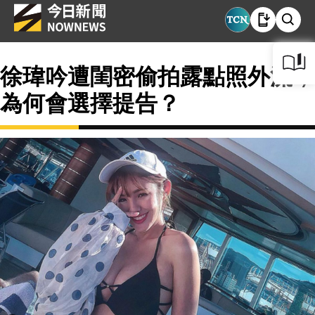
徐瑋吟遭閨密偷拍露點照外流，
為何會選擇提告？