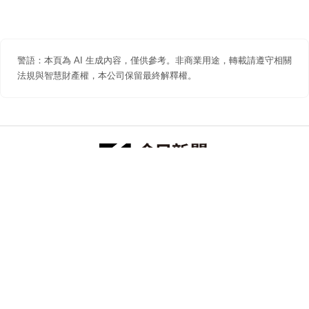
警語：本頁為 AI 生成內容，僅供參考。非商業用途，轉載請遵守相關
法規與智慧財產權，本公司保留最終解釋權。
防詐聲明
著作權聲明
免責聲明
關於我們
隱私權聲明
合作提案
追蹤 NOWNEWS 今日新聞