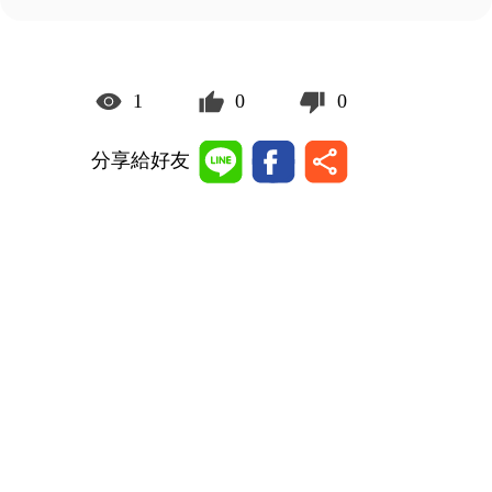
1
0
0
分享給好友