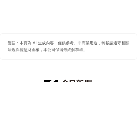
警語：本頁為 AI 生成內容，僅供參考。非商業用途，轉載請遵守相關
法規與智慧財產權，本公司保留最終解釋權。
防詐聲明
著作權聲明
免責聲明
關於我們
隱私權聲明
合作提案
追蹤 NOWNEWS 今日新聞