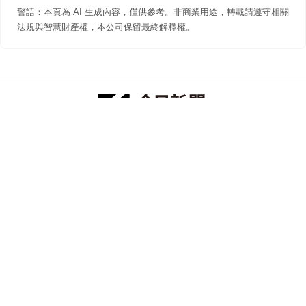
警語：本頁為 AI 生成內容，僅供參考。非商業用途，轉載請遵守相關
法規與智慧財產權，本公司保留最終解釋權。
防詐聲明
著作權聲明
免責聲明
關於我們
隱私權聲明
合作提案
追蹤 NOWNEWS 今日新聞
© 今日傳媒(股)公司版權所有，非經授權，不許轉載本網站內容 ©