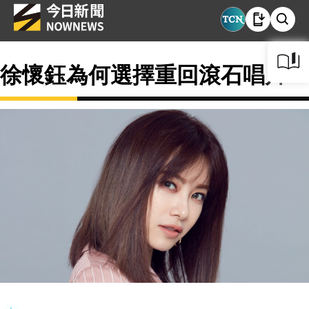
徐懷鈺為何選擇重回滾石唱片？