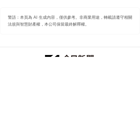
警語：本頁為 AI 生成內容，僅供參考。非商業用途，轉載請遵守相關
法規與智慧財產權，本公司保留最終解釋權。
防詐聲明
著作權聲明
免責聲明
關於我們
隱私權聲明
合作提案
追蹤 NOWNEWS 今日新聞