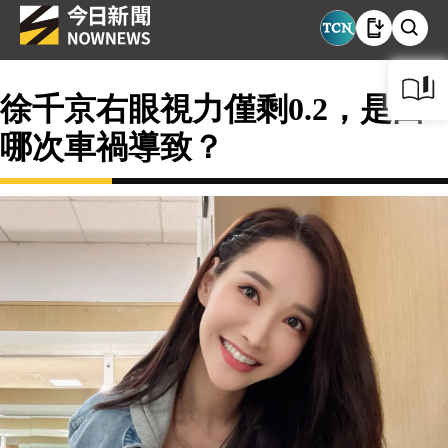
徐千京右眼視力僅剩0.2，是因
哪次車禍導致？