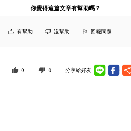
你覺得這篇文章有幫助嗎？
有幫助
沒幫助
回報問題
0
0
分享給好友