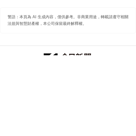
警語：本頁為 AI 生成內容，僅供參考。非商業用途，轉載請遵守相關
法規與智慧財產權，本公司保留最終解釋權。
防詐聲明
著作權聲明
免責聲明
關於我們
隱私權聲明
合作提案
追蹤 NOWNEWS 今日新聞