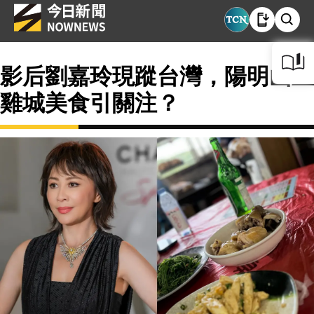
影后劉嘉玲現蹤台灣，陽明山土
雞城美食引關注？