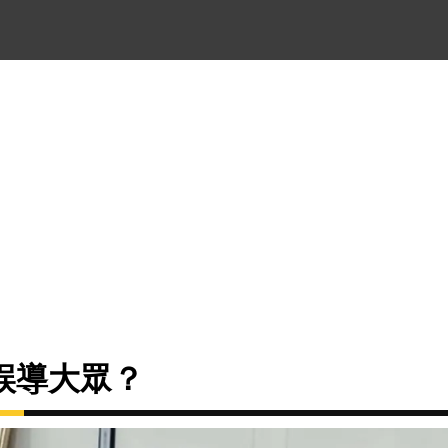
誤導大眾？