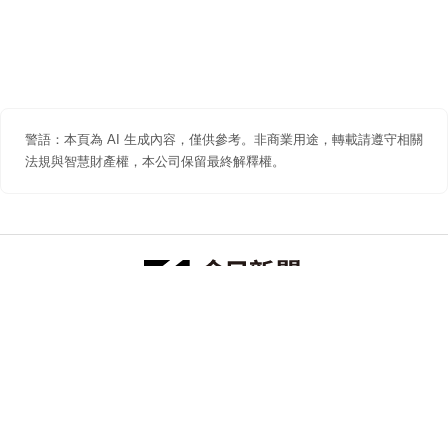
警語：本頁為 AI 生成內容，僅供參考。非商業用途，轉載請遵守相關
法規與智慧財產權，本公司保留最終解釋權。
防詐聲明
著作權聲明
免責聲明
關於我們
隱私權聲明
合作提案
追蹤 NOWNEWS 今日新聞