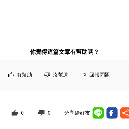
你覺得這篇文章有幫助嗎？
有幫助
沒幫助
回報問題
0
0
分享給好友