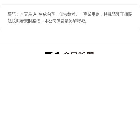
警語：本頁為 AI 生成內容，僅供參考。非商業用途，轉載請遵守相關
法規與智慧財產權，本公司保留最終解釋權。
防詐聲明
著作權聲明
免責聲明
關於我們
隱私權聲明
合作提案
追蹤 NOWNEWS 今日新聞