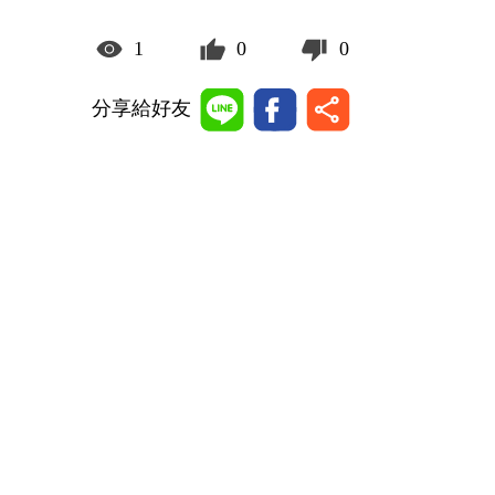
1
0
0
分享給好友