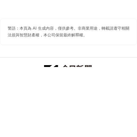
警語：本頁為 AI 生成內容，僅供參考。非商業用途，轉載請遵守相關
法規與智慧財產權，本公司保留最終解釋權。
防詐聲明
著作權聲明
免責聲明
關於我們
隱私權聲明
合作提案
追蹤 NOWNEWS 今日新聞