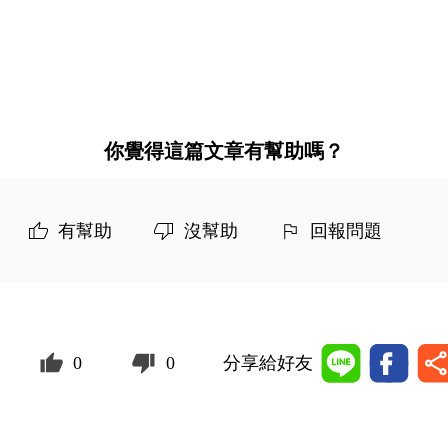
你覺得這篇文章有幫助嗎？
有幫助
沒幫助
回報問題
0
0
分享給好友