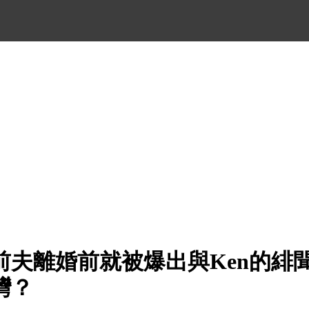
前夫離婚前就被爆出與Ken的緋
灣？