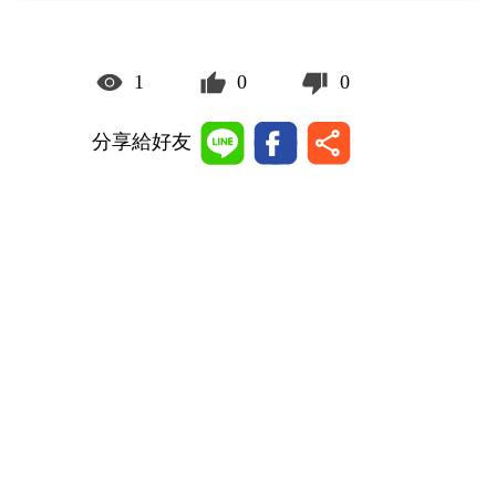
1
0
0
分享給好友