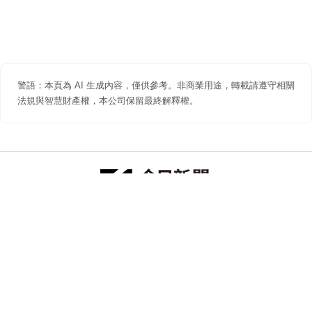
警語：本頁為 AI 生成內容，僅供參考。非商業用途，轉載請遵守相關
法規與智慧財產權，本公司保留最終解釋權。
防詐聲明
著作權聲明
免責聲明
關於我們
隱私權聲明
合作提案
追蹤 NOWNEWS 今日新聞