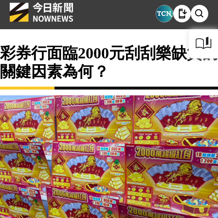
彩券行面臨2000元刮刮樂缺貨的
關鍵因素為何？