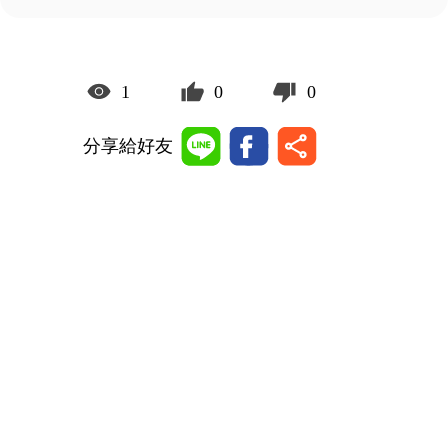
1
0
0
分享給好友