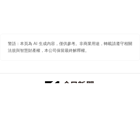
警語：本頁為 AI 生成內容，僅供參考。非商業用途，轉載請遵守相關
法規與智慧財產權，本公司保留最終解釋權。
防詐聲明
著作權聲明
免責聲明
關於我們
隱私權聲明
合作提案
追蹤 NOWNEWS 今日新聞