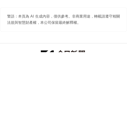
警語：本頁為 AI 生成內容，僅供參考。非商業用途，轉載請遵守相關
法規與智慧財產權，本公司保留最終解釋權。
防詐聲明
著作權聲明
免責聲明
關於我們
隱私權聲明
合作提案
追蹤 NOWNEWS 今日新聞