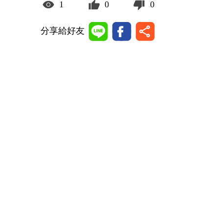
1
0
0
分享給好友