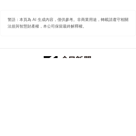
警語：本頁為 AI 生成內容，僅供參考。非商業用途，轉載請遵守相關
法規與智慧財產權，本公司保留最終解釋權。
防詐聲明
著作權聲明
免責聲明
關於我們
隱私權聲明
合作提案
追蹤 NOWNEWS 今日新聞