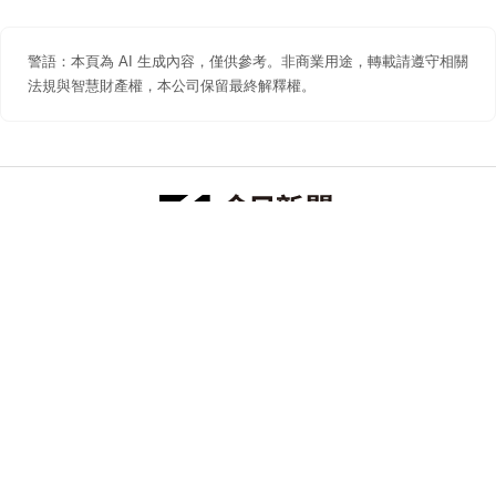
警語：本頁為 AI 生成內容，僅供參考。非商業用途，轉載請遵守相關
法規與智慧財產權，本公司保留最終解釋權。
防詐聲明
著作權聲明
免責聲明
關於我們
隱私權聲明
合作提案
追蹤 NOWNEWS 今日新聞