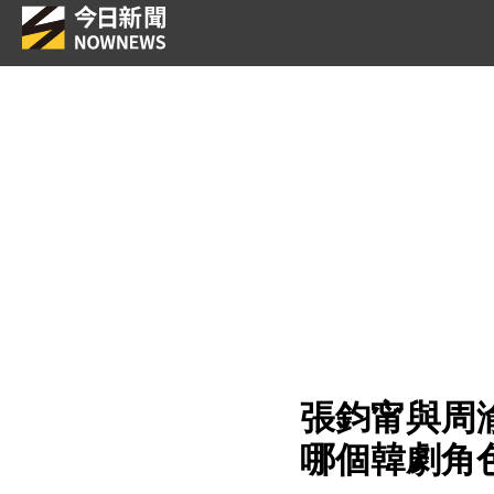
張鈞甯與周
哪個韓劇角