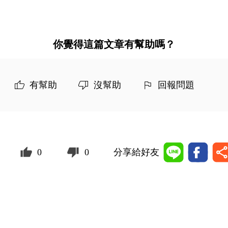
你覺得這篇文章有幫助嗎？
有幫助
沒幫助
回報問題
0
0
分享給好友