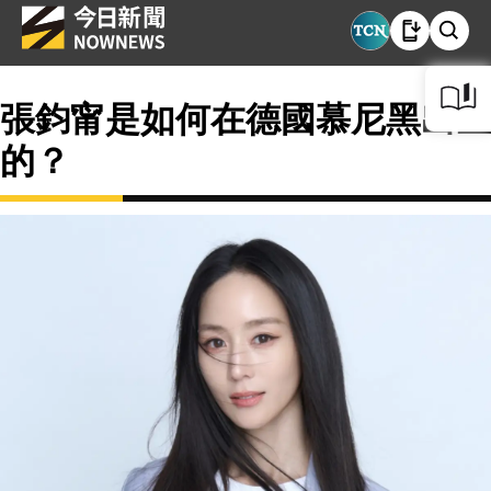
張鈞甯是如何在德國慕尼黑出生
的？