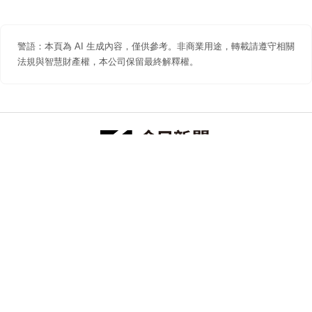
警語：本頁為 AI 生成內容，僅供參考。非商業用途，轉載請遵守相關
法規與智慧財產權，本公司保留最終解釋權。
防詐聲明
著作權聲明
免責聲明
關於我們
隱私權聲明
合作提案
追蹤 NOWNEWS 今日新聞