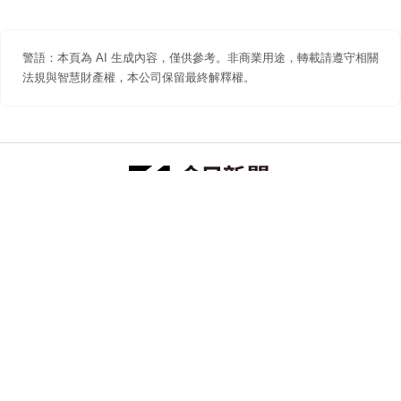
警語：本頁為 AI 生成內容，僅供參考。非商業用途，轉載請遵守相關
法規與智慧財產權，本公司保留最終解釋權。
防詐聲明
著作權聲明
免責聲明
關於我們
隱私權聲明
合作提案
追蹤 NOWNEWS 今日新聞