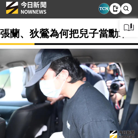
張蘭、狄鶯為何把兒子當勳章？