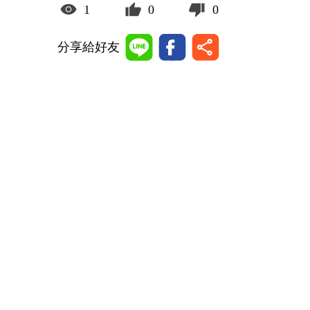
1
0
0
分享給好友