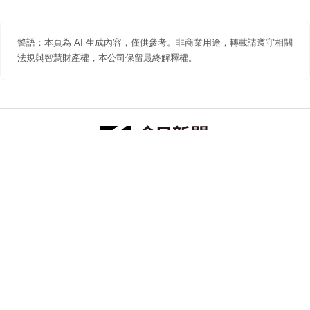
警語：本頁為 AI 生成內容，僅供參考。非商業用途，轉載請遵守相關
法規與智慧財產權，本公司保留最終解釋權。
防詐聲明
著作權聲明
免責聲明
關於我們
隱私權聲明
合作提案
追蹤 NOWNEWS 今日新聞