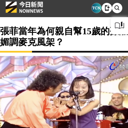
張菲當年為何親自幫15歲的孫淑
媚調麥克風架？