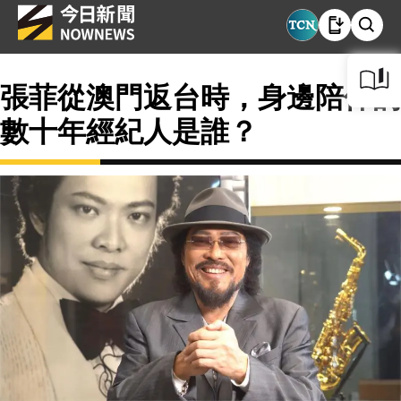
張菲從澳門返台時，身邊陪伴的
數十年經紀人是誰？