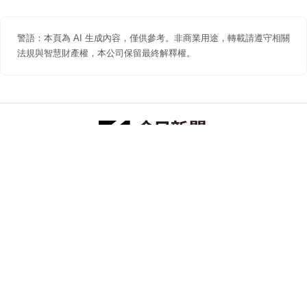
警語：本頁為 AI 生成內容，僅供參考。非商業用途，轉載請遵守相關
法規與智慧財產權，本公司保留最終解釋權。
防詐聲明
著作權聲明
免責聲明
關於我們
隱私權聲明
合作提案
追蹤 NOWNEWS 今日新聞