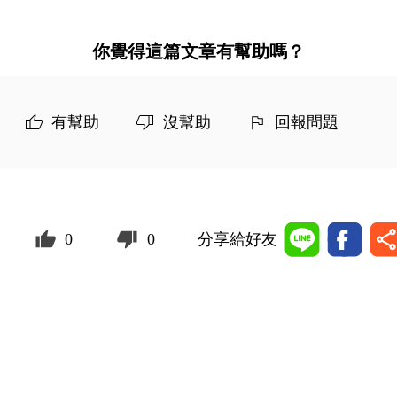
你覺得這篇文章有幫助嗎？
有幫助
沒幫助
回報問題
0
0
分享給好友