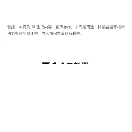
警語：本頁為 AI 生成內容，僅供參考。非商業用途，轉載請遵守相關
法規與智慧財產權，本公司保留最終解釋權。
防詐聲明
著作權聲明
免責聲明
關於我們
隱私權聲明
合作提案
追蹤 NOWNEWS 今日新聞