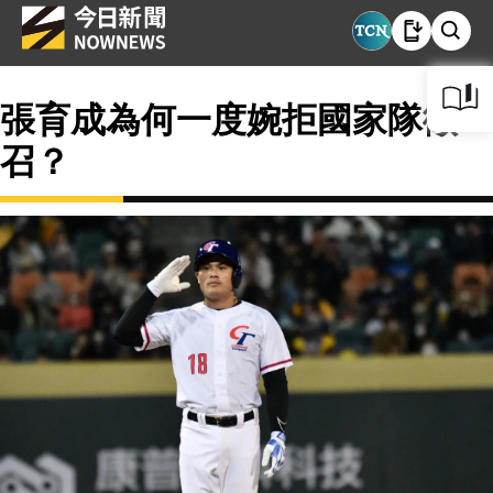
張育成為何一度婉拒國家隊徵
召？