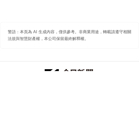
警語：本頁為 AI 生成內容，僅供參考。非商業用途，轉載請遵守相關
法規與智慧財產權，本公司保留最終解釋權。
防詐聲明
著作權聲明
免責聲明
關於我們
隱私權聲明
合作提案
追蹤 NOWNEWS 今日新聞