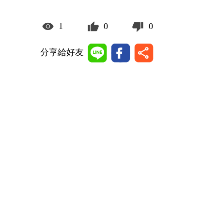
1
0
0
分享給好友