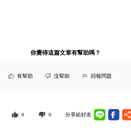
你覺得這篇文章有幫助嗎？
有幫助
沒幫助
回報問題
0
0
分享給好友